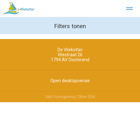
Aanmonsteren
Privacy
Filters tonen
De Vliekotter
Home
Foto's
Pagina's
Zoeken
Vliestraat 26
1794 AV
Oosterend
Open desktopversie
SdH Vormgeving |
Ziber DS4