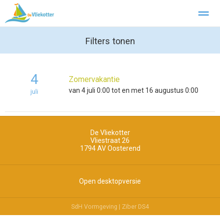
Aanmonsteren
Privacy
Filters tonen
4
Zomervakantie
Home
Foto's
Pagina's
Zoeken
van 4 juli 0:00 tot en met 16 augustus 0:00
juli
De Vliekotter
Vliestraat 26
1794 AV
Oosterend
Open desktopversie
SdH Vormgeving |
Ziber DS4