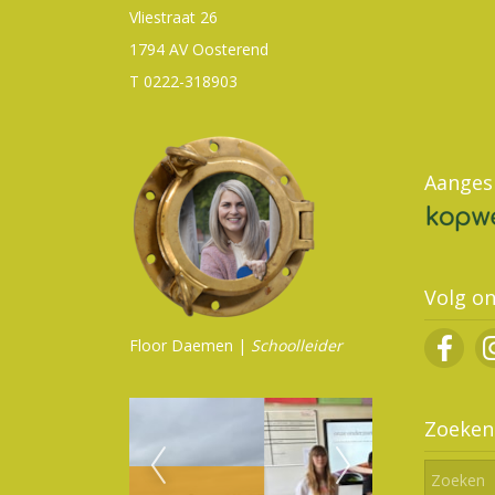
Vliestraat 26
1794 AV Oosterend
T 0222-318903
Aangesl
Volg o
Floor Daemen |
Schoolleider
Zoeken 