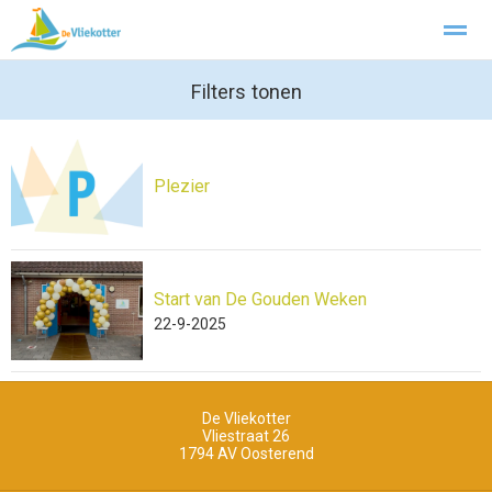
Aanmonsteren
Privacy
Filters tonen
Home
Foto's
Pagina's
Zoeken
Plezier
Start van De Gouden Weken
22-9-2025
De Vliekotter
Vliestraat 26
1794 AV
Oosterend